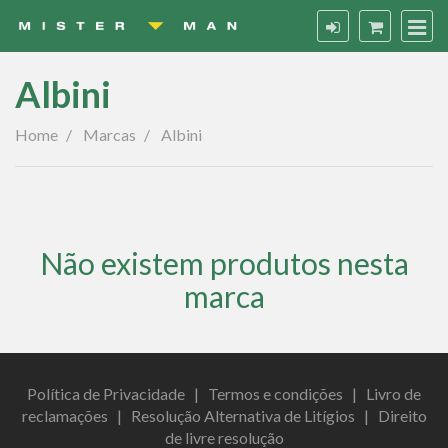
Albini
Albini
Home
Marcas
Albini
Não existem produtos nesta
marca
Política de Privacidade
|
Termos e condições
|
Livro de
reclamações
|
Resolução Alternativa de Litígios
|
Direito
de livre resolução