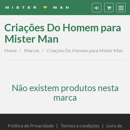
Criações Do Homem para
Mister Man
Criações
Home
Marcas
Criações Do Homem para Mister Man
Do
Homem
para
Não existem produtos nesta
Mister
marca
Man
Política de Privacidade
|
Termos e condições
|
Livro de