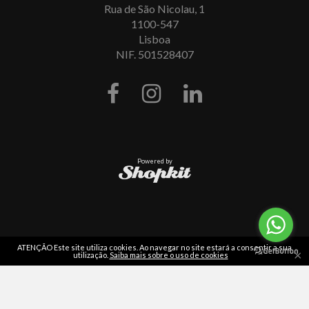
Rua de São Nicolau, 1
1100-547
Lisboa
NIF. 501528407
Powered by
ATENÇÃO Este site utiliza cookies. Ao navegar no site estará a consentir a sua
×
utilização.
Saiba mais sobre o uso de cookies
Leia
as nossas opiniões
em