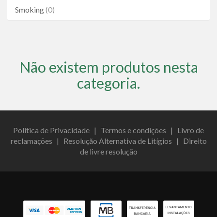
Smoking
(0)
Não existem produtos nesta
categoria.
Política de Privacidade
|
Termos e condições
|
Livro de
reclamações
|
Resolução Alternativa de Litígios
|
Direito
de livre resolução