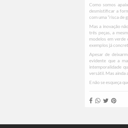
Como somos apaixo
desmistificar a for
com uma “risca de gi
Mas a inovação não 
três peças, a mesm
modelos em verde ou
exemplos já concre
Apesar de deixarmo
evidente que a ma
intemporalidade qu
versátil. Mas ainda 
E não se esqueça qu