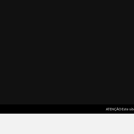
ATENÇÃO Este site 
Leia
as nossas opiniões
em