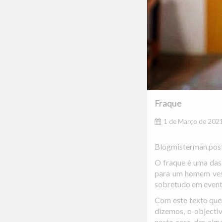
Fraque
1 de Março de 202
Blogmisterman.pos
O fraque é uma das 
para um homem vest
sobretudo em event
Com este texto que
dizemos, o objectiv
neste caso dar algu