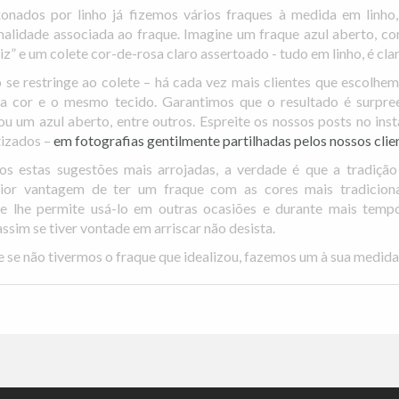
nados por linho já fizemos vários fraques à medida em linho,
malidade associada ao fraque. Imagine um fraque azul aberto, c
z” e um colete cor-de-rosa claro assertoado - tudo em linho, é clar
se restringe ao colete – há cada vez mais clientes que escolhe
a cor e o mesmo tecido. Garantimos que o resultado é surpre
 um azul aberto, entre outros. Espreite os nossos posts no ins
tizados –
em fotografias gentilmente partilhadas pelos nossos clie
s estas sugestões mais arrojadas, a verdade é que a tradição
ior vantagem de ter um fraque com as cores mais tradicion
e lhe permite usá-lo em outras ocasiões e durante mais temp
assim se tiver vontade em arriscar não desista.
e se não tivermos o fraque que idealizou, fazemos um à sua medida