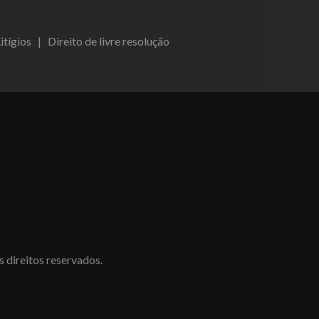
itígios
|
Direito de livre resolução
direitos reservados.