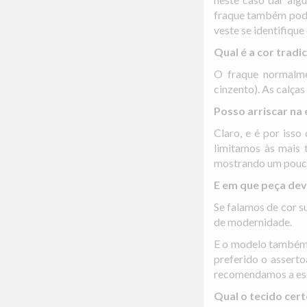
fraque também pode 
veste se identifique
Qual é a cor tradi
O fraque normalme
cinzento). As calça
Posso arriscar na 
Claro, e é por iss
limitamos às mais
mostrando um pouco 
E em que peça dev
Se falamos de cor s
de modernidade.
E o modelo também é
preferido o assert
recomendamos a esco
Qual o tecido cer