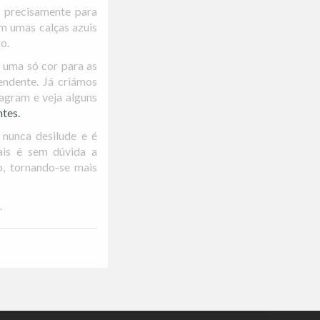
 precisamente para
om umas calças azuis
o.
m uma só cor para as
endente. Já criámos
tagram e veja alguns
ntes.
 nunca desilude e é
ais é sem dúvida a
o, tornando-se mais
.