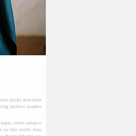
, uma opção acertada
oking (ambos usados
fraque, como sempre
e ou não vestir, mas
ia “formalidade”, um