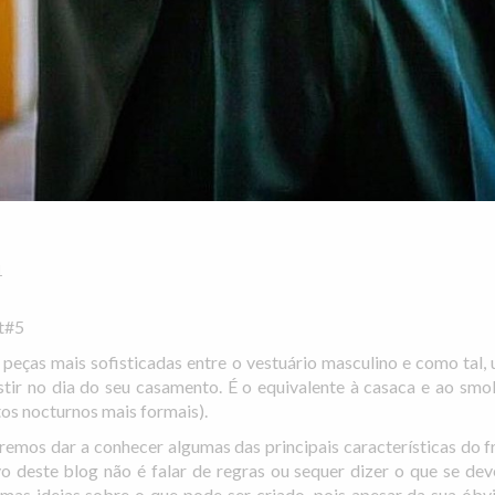
1
t#5
peças mais sofisticadas entre o vestuário masculino e como tal
ir no dia do seu casamento. É o equivalente à casaca e ao sm
os nocturnos mais formais).
remos dar a conhecer algumas das principais características do 
o deste blog não é falar de regras ou sequer dizer o que se dev
mas ideias sobre o que pode ser criado, pois apesar da sua óbv