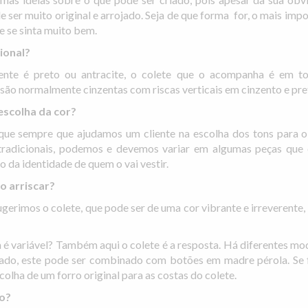
ser muito original e arrojado. Seja de que forma for, o mais imp
 e se sinta muito bem.
cional?
nte é preto ou antracite, o colete que o acompanha é em to
s são normalmente cinzentas com riscas verticais em cinzento e pre
escolha da cor?
o que sempre que ajudamos um cliente na escolha dos tons para o
 tradicionais, podemos e devemos variar em algumas peças que
da identidade de quem o vai vestir.
o arriscar?
ugerimos o colete, que pode ser de uma cor vibrante e irreverente
 variável? Também aqui o colete é a resposta. Há diferentes mo
oado, este pode ser combinado com botões em madre pérola. Se 
lha de um forro original para as costas do colete.
to?