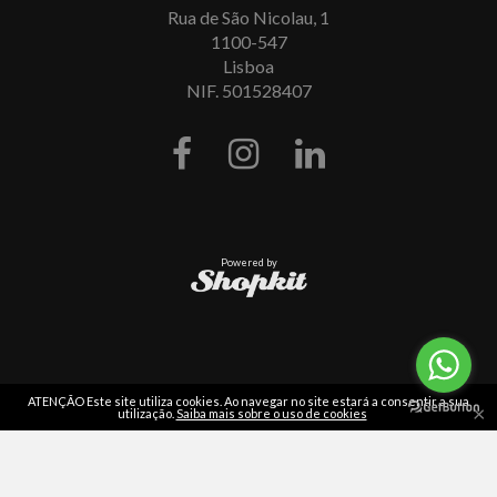
Rua de São Nicolau, 1
1100-547
Lisboa
NIF. 501528407
Powered by
ATENÇÃO Este site utiliza cookies. Ao navegar no site estará a consentir a sua
×
utilização.
Saiba mais sobre o uso de cookies
Leia
as nossas opiniões
em