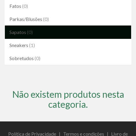
Fatos
(0)
Parkas/Blusões
(0)
Sapatos
(0)
Sneakers
(1)
Sobretudos
(0)
Não existem produtos nesta
categoria.
Política de Privacidade
|
Termos e condições
|
Livro de