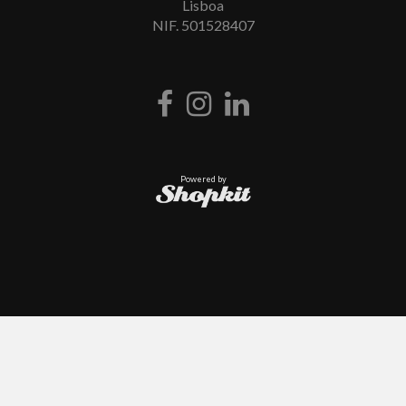
Lisboa
NIF. 501528407
Powered by