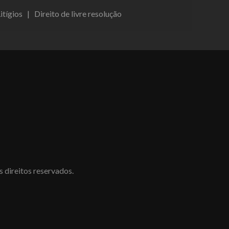
itígios
|
Direito de livre resolução
direitos reservados.